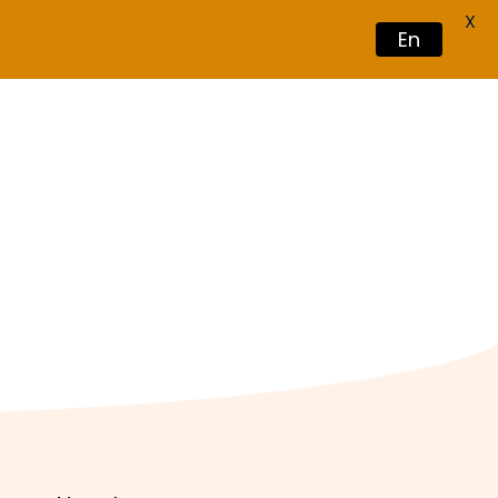
X
En
Book Now