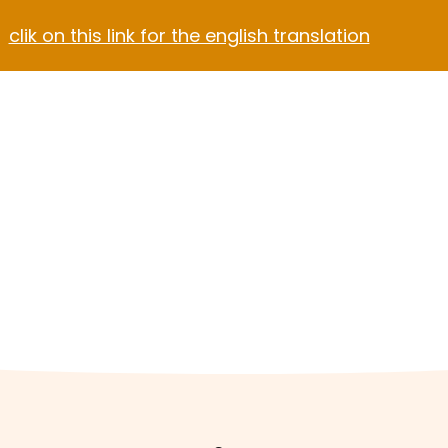
clik on this link for the english translation
Blog
Contact
el Video Home
ach Hotel
Apartment Hotel
Hotel Dark