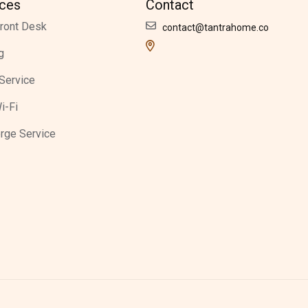
ices
Contact
ront Desk
contact@tantrahome.co
g
Service
i-Fi
rge Service