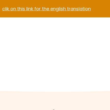
clik on this link for the english translation
Blog
Contact
el Video Home
ach Hotel
Apartment Hotel
Hotel Dark