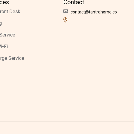
ices
Contact
ront Desk
contact@tantrahome.co
g
Service
i-Fi
rge Service