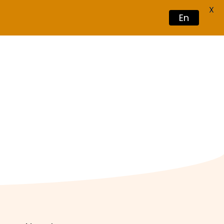
X
En
Book Now