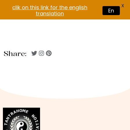
X
clik on this link for the english
En
translation
Share: