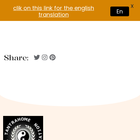
X
clik on this link for the english
En
translation
Share: