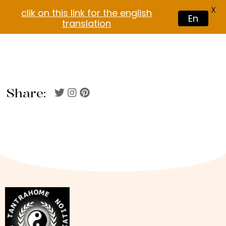
X
clik on this link for the english
En
translation
Share: