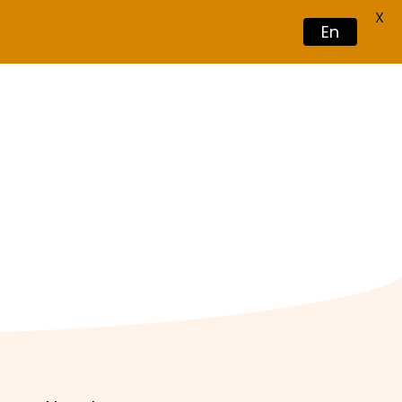
X
En
Book Now