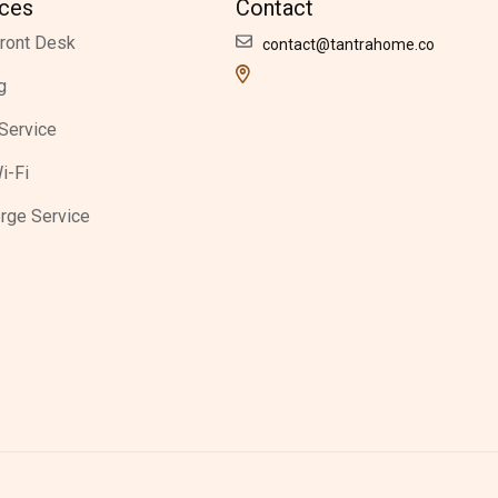
ices
Contact
ront Desk
contact@tantrahome.co
g
Service
i-Fi
rge Service