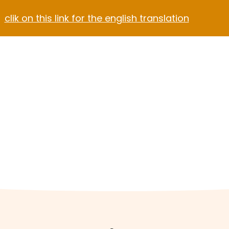
clik on this link for the english translation
Blog
Contact
el Video Home
ach Hotel
Apartment Hotel
Hotel Dark