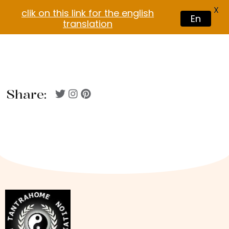
X
clik on this link for the english
En
translation
Share: