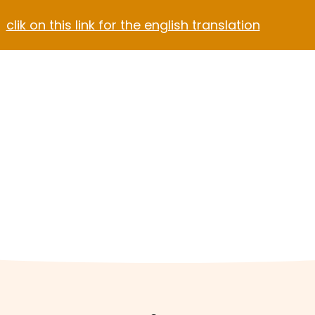
clik on this link for the english translation
Blog
Contact
el Video Home
ach Hotel
Apartment Hotel
Hotel Dark