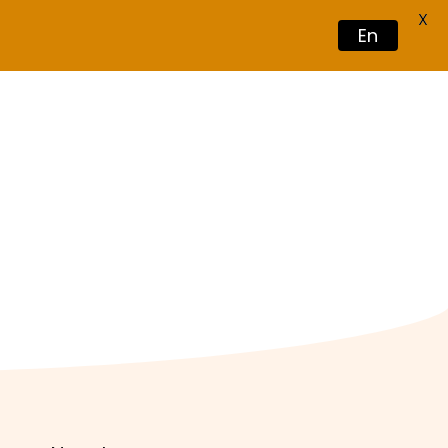
X
En
Book Now