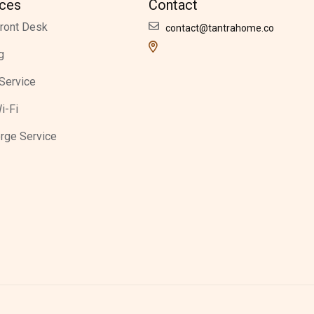
ices
Contact
ront Desk
contact@tantrahome.co
g
Service
i-Fi
rge Service