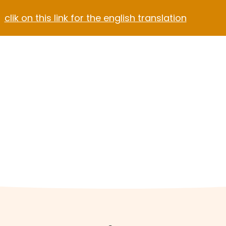
clik on this link for the english translation
Blog
Contact
el Video Home
ach Hotel
Apartment Hotel
Hotel Dark