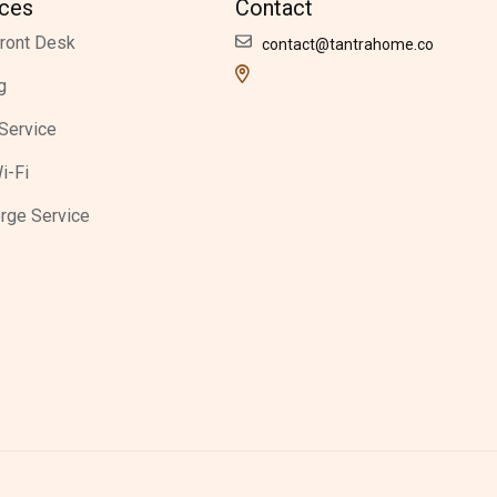
ices
Contact
ront Desk
contact@tantrahome.co
g
Service
i-Fi
rge Service