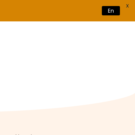
X
En
Book Now