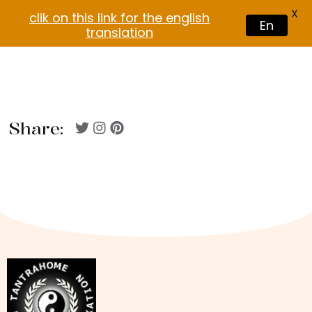
X
clik on this link for the english
En
translation
Share: