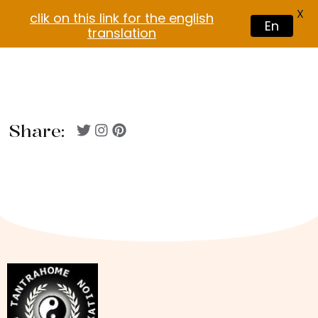
X
clik on this link for the english
En
translation
Share: