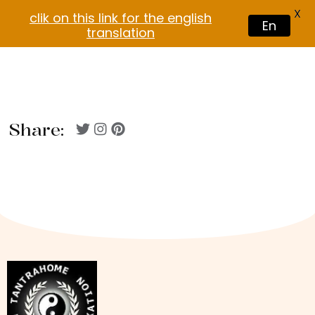
X
clik on this link for the english
En
translation
Share: