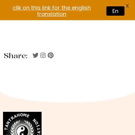
X
clik on this link for the english
En
translation
Share: