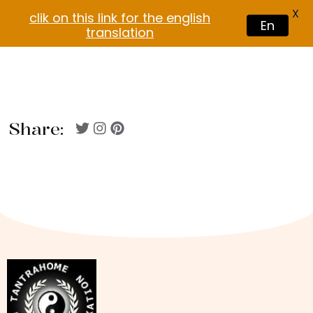
X
clik on this link for the english
En
translation
Share: