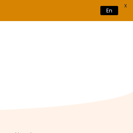
X
En
Book Now