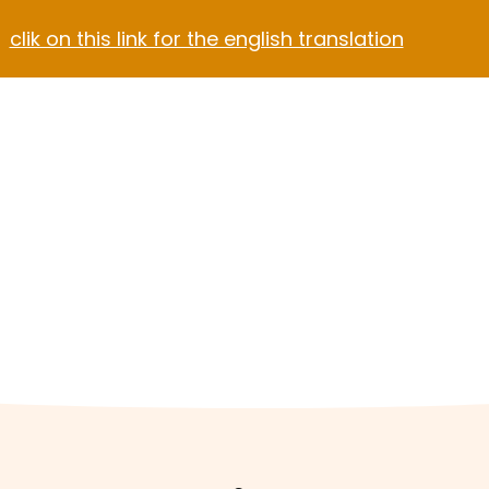
clik on this link for the english translation
Blog
Contact
el Video Home
ach Hotel
Apartment Hotel
Hotel Dark