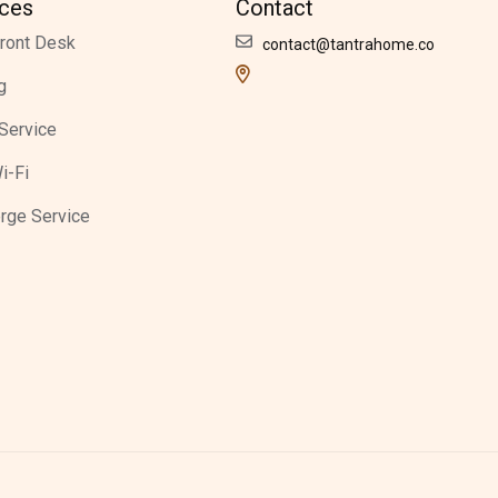
ices
Contact
ront Desk
contact@tantrahome.co
g
Service
i-Fi
rge Service