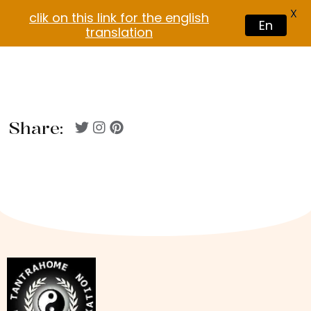
X
clik on this link for the english
En
translation
Share: