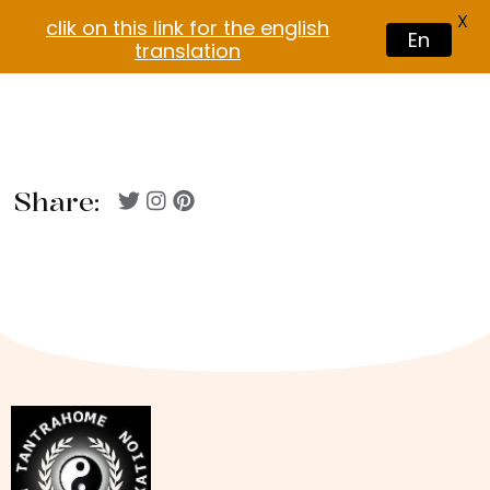
X
clik on this link for the english
En
translation
Share: