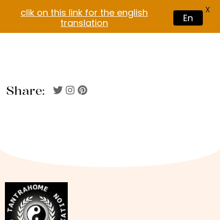
X
clik on this link for the english
En
translation
Share: