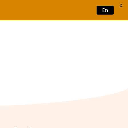
X
En
Book Now