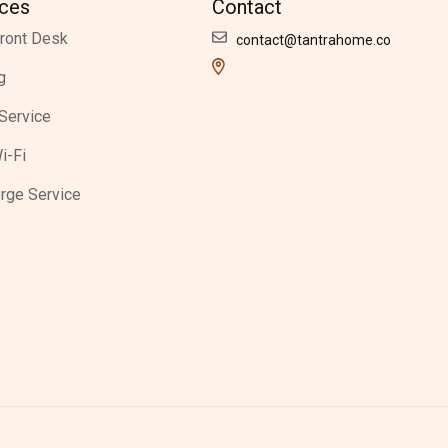
ices
Contact
ront Desk
contact@tantrahome.co
g
Service
i-Fi
rge Service