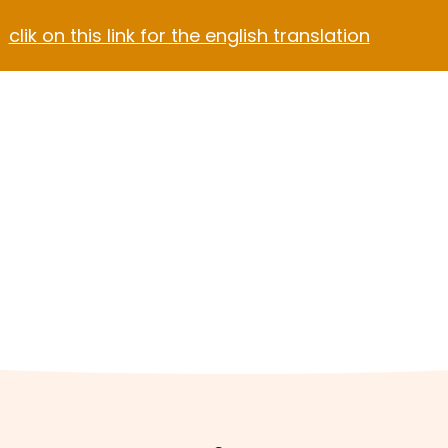
clik on this link for the english translation
Blog
Contact
el Video Home
ach Hotel
Apartment Hotel
Hotel Dark