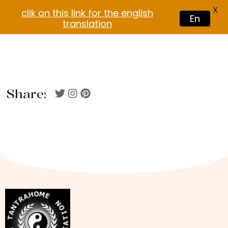
X
clik on this link for the english
En
translation
Share: