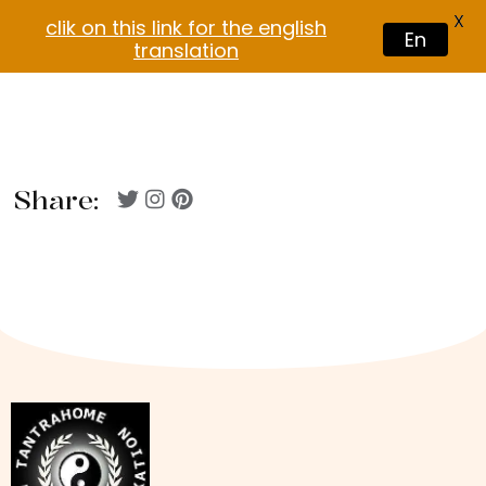
X
clik on this link for the english
En
translation
Share: