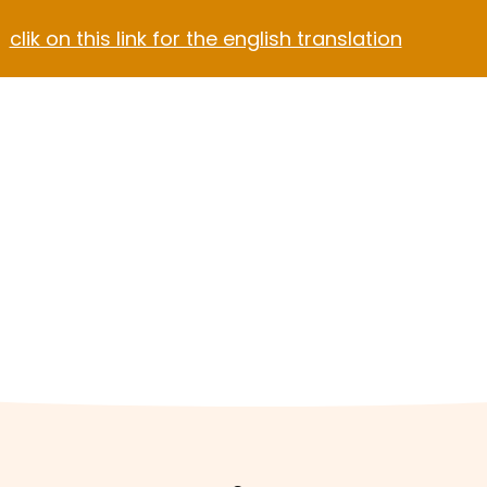
clik on this link for the english translation
Blog
Contact
el Video Home
ach Hotel
Apartment Hotel
Hotel Dark