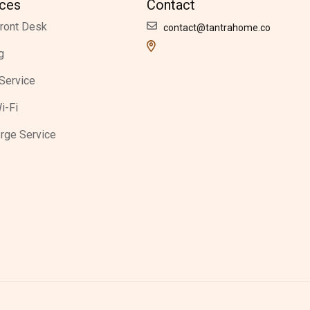
ices
Contact
ront Desk
contact@tantrahome.co
g
Service
i-Fi
rge Service