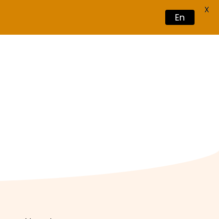
X
En
Book Now