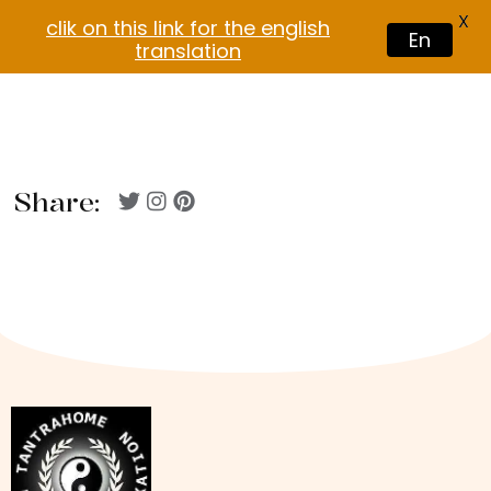
X
clik on this link for the english
En
translation
Share: