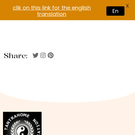
X
clik on this link for the english
En
translation
Share: