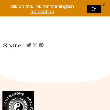
X
clik on this link for the english
En
translation
Share: