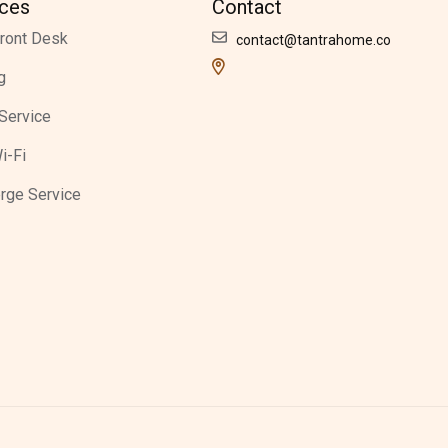
ices
Contact
ront Desk
contact@tantrahome.co
g
Service
i-Fi
rge Service