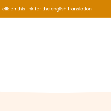
clik on this link for the english translation
Blog
Contact
el Video Home
ach Hotel
Apartment Hotel
Hotel Dark