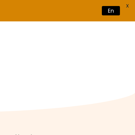
X
En
Book Now