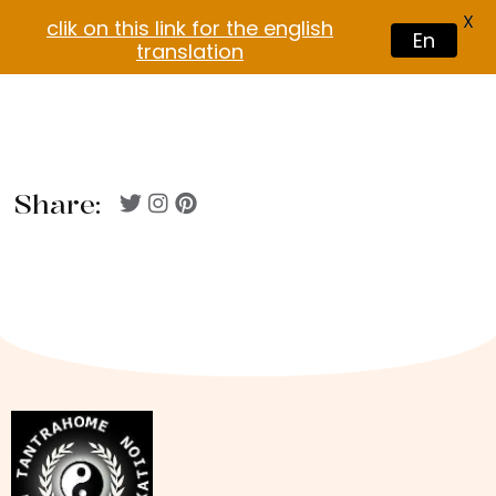
X
clik on this link for the english
En
translation
Share: