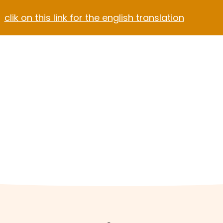
clik on this link for the english translation
Blog
Contact
el Video Home
ach Hotel
Apartment Hotel
Hotel Dark