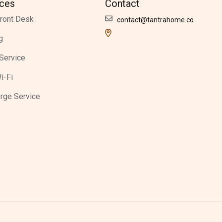
ices
Contact
ront Desk
contact@tantrahome.co
g
Service
i-Fi
rge Service