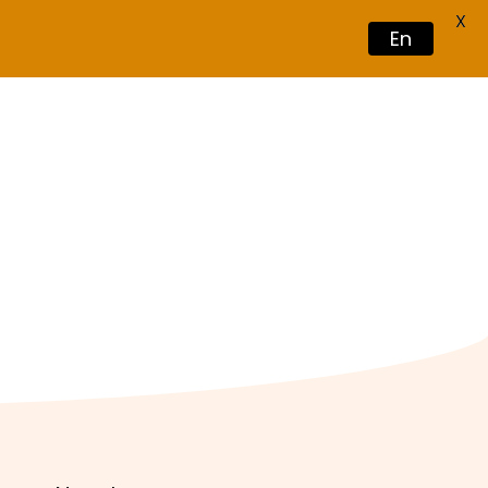
X
En
Book Now